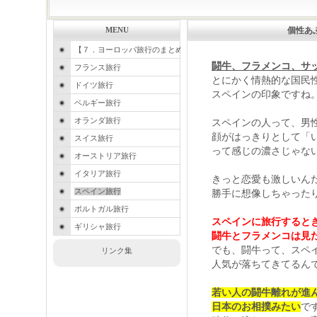
個性あ
MENU
【７．ヨーロッパ旅行のまとめ】
闘牛、フラメンコ、サ
フランス旅行
とにかく情熱的な国民
ドイツ旅行
スペインの印象ですね
ベルギー旅行
オランダ旅行
スペインの人って、男
顔がはっきりとして「
スイス旅行
って感じの濃さじゃな
オーストリア旅行
イタリア旅行
きっと恋愛も激しいん
スペイン旅行
勝手に想像しちゃった
ポルトガル旅行
スペインに旅行すると
ギリシャ旅行
闘牛とフラメンコは見
でも、闘牛って、スペ
リンク集
人気が落ちてきてるん
若い人の闘牛離れが進
日本のお相撲みたい
で